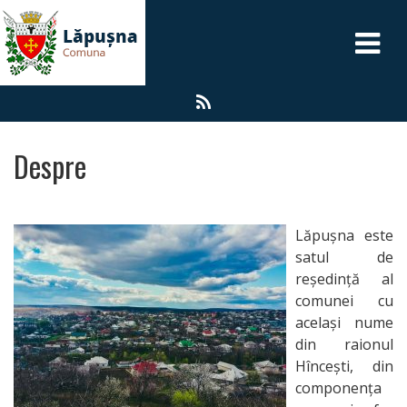
A
P
L
Despre
Transparența
Despre
Lăpușna este
satul de
reședință al
Lăpușna
comunei cu
același nume
din raionul
Harta
Hîncești, din
componența
Primăria