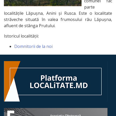
comunei fac
parte
Organigrama
localitățile Lăpușna, Anini și Rusca. Este o localitate
străveche situată în valea frumosului râu Lăpușna,
Echipa
afluent de stânga Prutului.
primăriei
Istoricul localității:
Regulamentul
Domnitorii de la noi
intern
Școala
Centrul
de
sănătate
Grădiniță